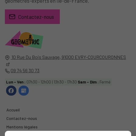
géomètres-experts en Île-de-France.
Contactez-nous
10 Rue Du Bois Sauvage,
91000
EVRY-COURCOURONNES
09 74 56 30 73
Lun - Ven :
07h30 - 12h00 | 13h30 - 17h30
Sam - Dim :
Fermé
Accueil
Contactez-nous
Mentions légales
Plan du site