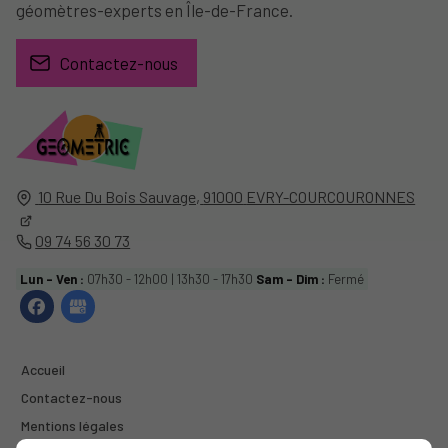
géomètres-experts en Île-de-France.
Contactez-nous
10 Rue Du Bois Sauvage,
91000
EVRY-COURCOURONNES
09 74 56 30 73
Lun - Ven :
07h30 - 12h00 | 13h30 - 17h30
Sam - Dim :
Fermé
Accueil
Contactez-nous
Mentions légales