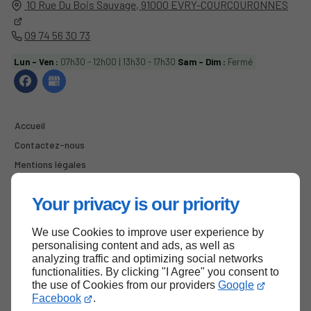
10 Rue Du Bois Sauvage,
91000
EVRY-COURCOURONNES
09 74 56 30 73
Lun - Ven :
07h30 - 12h00 | 13h30 - 17h30
Sam - Dim :
Fermé
Accueil
Contactez-nous
Mentions légales
Plan du site
Your privacy is our priority
We use Cookies to improve user experience by
Haut de page
personalising content and ads, as well as
analyzing traffic and optimizing social networks
functionalities. By clicking "I Agree" you consent to
the use of Cookies from our providers
Google
Facebook
.