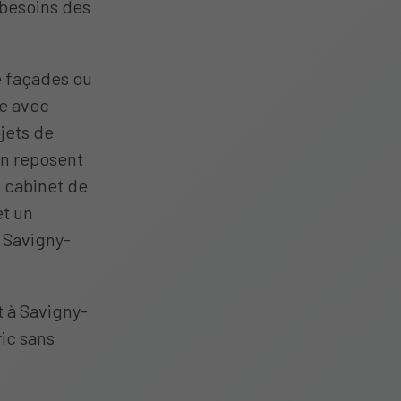
 besoins des
de façades ou
ée avec
ojets de
on reposent
e cabinet de
et un
 Savigny-
 à Savigny-
ic sans