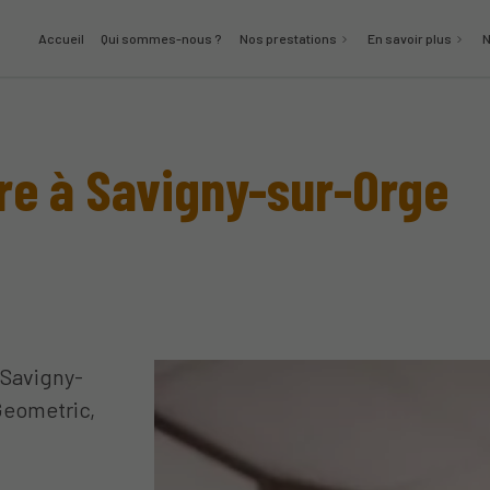
Accueil
Qui sommes-nous ?
Nos prestations
En savoir plus
N
re à Savigny-sur-Orge
 Savigny-
 Geometric,