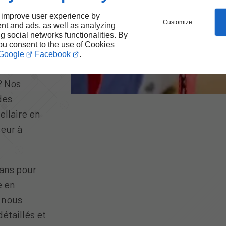
avaux
 improve user experience by
nisme
Customize
nt and ads, as well as analyzing
ng social networks functionalities. By
you consent to the use of Cookies
Google
Facebook
.
ots ou de
 ? Nos
des
ellaire en
ueur à
lans pour
e en
 nous
étaillés et