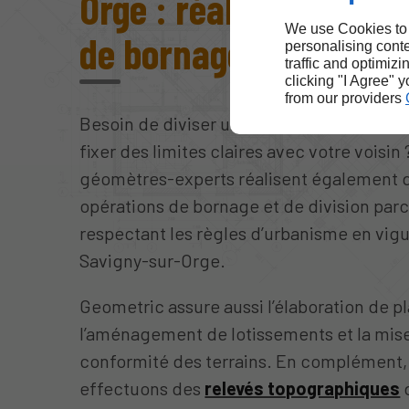
Orge : réaliser vos tr
We use Cookies to
de bornage et d’urba
personalising conte
traffic and optimizi
clicking "I Agree" 
from our providers
Besoin de diviser un terrain en plusieurs l
fixer des limites claires avec votre voisin
géomètres-experts réalisent également 
opérations de bornage et de division parc
respectant les règles d’urbanisme en vig
Savigny-sur-Orge.
Geometric assure aussi l’élaboration de p
l’aménagement de lotissements et la mis
conformité des terrains. En complément,
effectuons des
relevés topographiques
d