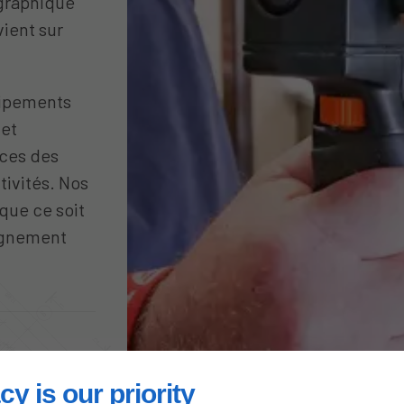
ographique
vient sur
uipements
 et
nces des
tivités. Nos
que ce soit
agnement
ur-
cy is our priority