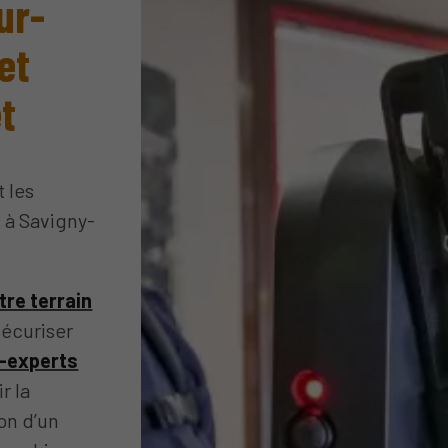
ur-
et
t
 les
s à Savigny-
tre terrain
sécuriser
-experts
r la
on d’un