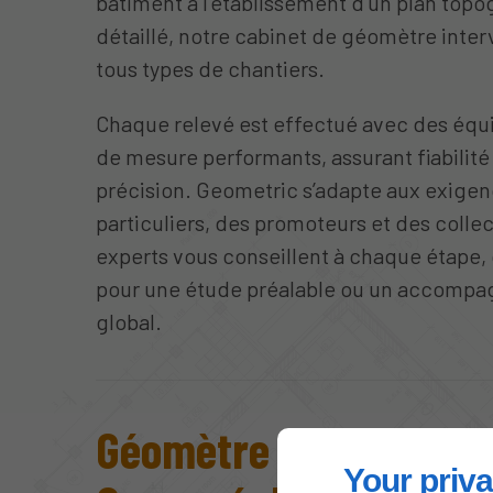
bâtiment à l’établissement d’un plan top
détaillé, notre cabinet de géomètre inter
tous types de chantiers.
Chaque relevé est effectué avec des éq
de mesure performants, assurant fiabilité
précision. Geometric s’adapte aux exige
particuliers, des promoteurs et des collec
experts vous conseillent à chaque étape, 
pour une étude préalable ou un accomp
global.
Géomètre à Savigny-s
Your priva