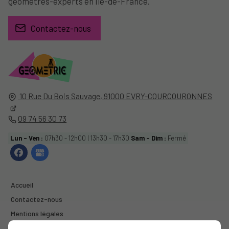
géomètres-experts en Île-de-France.
Contactez-nous
10 Rue Du Bois Sauvage,
91000
EVRY-COURCOURONNES
09 74 56 30 73
Lun - Ven :
07h30 - 12h00 | 13h30 - 17h30
Sam - Dim :
Fermé
Accueil
Contactez-nous
Mentions légales
Plan du site